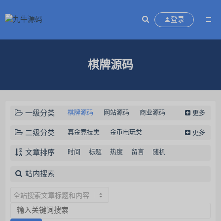
登录
棋牌源码
一级分类
棋牌源码
网站源码
商业源码
更多
工具软件
视频教程
新闻资讯
二级分类
真金竞技类
金币电玩类
更多
商业服务
房卡约战类
H5棋牌源码
文章排序
时间
标题
热度
留言
随机
出海棋牌类
站内搜索