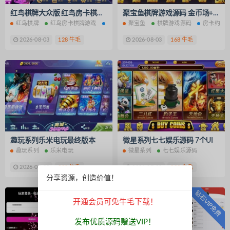
红鸟棋牌大众版 红鸟房卡棋牌游戏 11款游戏集合运营版
聚宝鱼棋牌游戏源码 金币场+房卡约局
红鸟棋牌
红鸟房卡棋牌游戏
游戏集合
聚宝鱼
棋牌游戏源码
房卡约局
2026-08-03
128 牛毛
2026-08-03
168 牛毛
趣玩系列乐米电玩最终版本
微星系列七七娱乐源码 7个UI
趣玩系列
乐米电玩
微星系列
七七娱乐源码
2026-08-03
298 牛毛
2026-07-30
398 牛毛
分享资源，创造价值！
钻石VIP免费
钻石VIP免费
开通会员可免牛毛下载！
发布优质源码赠送VIP！