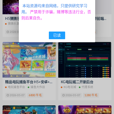
本站资源均来自网络，只提供研究学习
用。
严禁用于诈骗，赌博等违法行业，否
则后果自负。
H5猜猜乐游戏完整全套源码
乐乐IM即时通讯扫雷带前端源码/可打包APP
猜猜乐游戏
完整源码
IM即时通讯
扫雷源码
2026-06-03
98 牛毛
2026-05-23
380 牛毛
已读
精品电玩捕鱼平台 H5+安卓+苹果3端 捕鱼大作战
KG电玩城二开新后台
电玩捕鱼平台
捕鱼大作战
KG电玩城
代理系统
2026-05-07
6800 牛毛
2026-05-07
1280 牛毛