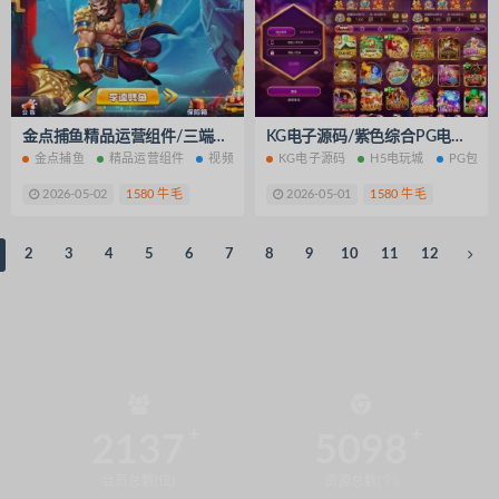
金点捕鱼精品运营组件/三端齐全/视频教程
KG电子源码/紫色综合PG电子源码/老虎机源码/电玩城源码/PG游戏系统源码/棋牌捕鱼无需接口无需买分
金点捕鱼
精品运营组件
视频教程
KG电子源码
H5电玩城
PG包网
2026-05-02
1580 牛毛
2026-05-01
1580 牛毛
2
3
4
5
6
7
8
9
10
11
12
2137
5098
会员总数(位)
资源总数(个)