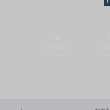
1
2138
5
会员总数(位)
资源总