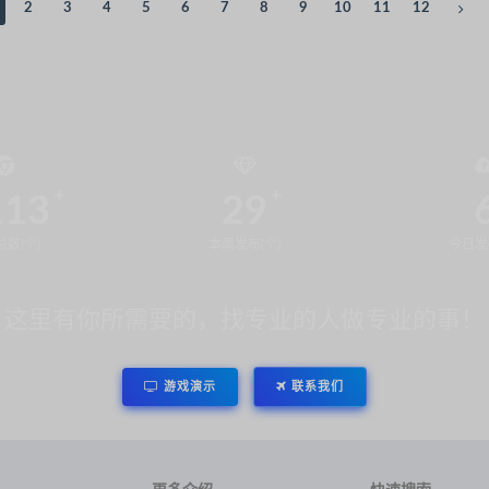
2
3
4
5
6
7
8
9
10
11
12
113
29
数(个)
本周发布(个)
今日发
这里有你所需要的，找专业的人做专业的事！
游戏演示
联系我们