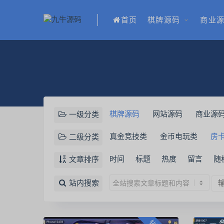
首页
棋牌源码
商业
棋牌源码
网站源码
商业源
一级分类
真金竞技类
金币电玩类
房
二级分类
时间
标题
热度
留言
随
文章排序
站内搜索