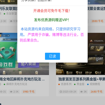
分享资源，创造价值！
百游系列乐友联盟房卡棋牌带AI机器人
开通会员可免牛毛下载！
列
乐友联盟
房卡棋牌
AI机器人
百游系列
四友联盟
发布优质源码赠送VIP！
12-30
9.9K
880 牛毛
2025-09-24
1W
2880 牛毛
本站资源均来自网络，只提供研究学习
用。
严禁用于诈骗，赌博等违法行业，否
则后果自负。
已读
盛游 河南全地区麻将扑克地方玩法 全源码提供
码
麻将扑克地方玩法
百游系列
黑金版
视频教程
08-31
2.5K
1980 牛毛
2025-08-24
3K
2680 牛毛