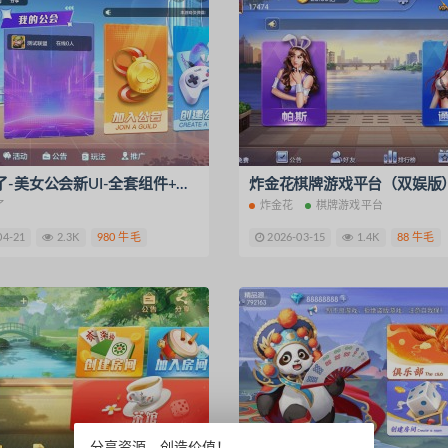
多多来了-美女公会新UI-全套组件+环境
炸金花棋牌游戏平台（双娱版
了
炸金花
棋牌游戏平台
04-21
2.3K
980 牛毛
2026-03-15
1.4K
88 牛毛