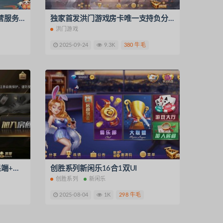
独家首发百游四友联盟全套运营服务器打包｜双端数据+智能陪玩机器人｜附解密工具及高清视频教程
独家首发洪门游戏房卡唯一支持负分版全套服务器打包H5版
洪门游戏
2025-09-24
9.3K
380 牛毛
独家首发百游系列黑金版+苹果端+智能陪玩机器人+解密工具+语音视频教程
创胜系列新闲乐16合1双UI
创胜系列
新闲乐
2025-08-04
1K
298 牛毛