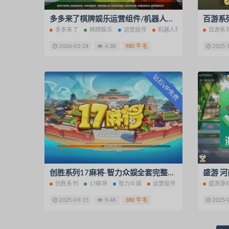
多多来了棋牌娱乐运营组件/机器人陪玩/后台控制/安卓苹果双端
多多来了
棋牌娱乐
运营组件
机器人陪玩
百游系
2026-02-24
4.3K
980 牛毛
2025-
钻石VIP免费
创胜系列17麻将-智力众娱全套完整运营组件
创胜系列
17麻将
智力众娱
运营组件
盛游源
2025-09-15
9.4K
380 牛毛
2025-