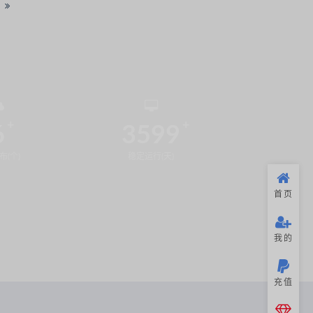
6
3599
布(个)
稳定运行(天)
首页
我的
充值