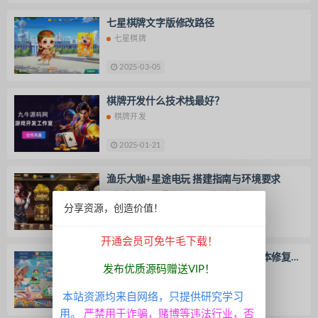
七星棋牌文字版修改路径
七星棋牌
2025-03-05
棋牌开发什么技术栈最好？
棋牌开发
2025-01-21
渔乐大咖+星途电玩 搭建指南与环境要求
渔乐大咖
星途电玩
搭建指南
分享资源，创造价值！
2024-12-29
开通会员可免牛毛下载！
乐博互娱转账问题修复：通过SQL脚本修复负
发布优质源码赠送VIP！
数转账问题
乐博互娱
本站资源均来自网络，只提供研究学习
2024-12-28
50 牛毛
用。
严禁用于诈骗，赌博等违法行业，否