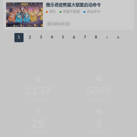
微乐奇迹熊猫大联盟启动命令
微乐
熊猫大联盟
启动命令
2024-09-23
1
2
3
4
5
6
7
8
2137
5098
会员总数(位)
资源总数(个)
29
6
本周发布(个)
今日发布(个)