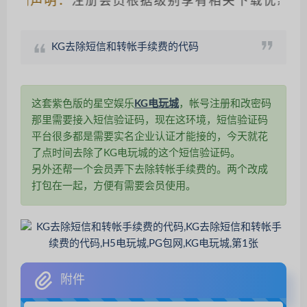
别声明：
注册会员根据级别享有相关下载优惠，请仔
KG去除短信和转帐手续费的代码
这套紫色版的星空娱乐
KG电玩城
，帐号注册和改密码
那里需要接入短信验证码，现在这环境，短信验证码
平台很多都是需要实名企业认证才能接的，今天就花
了点时间去除了KG电玩城的这个短信验证码。
另外还帮一个会员弄下去除转帐手续费的。两个改成
打包在一起，方便有需要会员使用。
附件