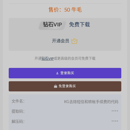
售价：
50
牛毛
钻石VIP
免费下载
开通会员
开通
钻石VIP
或更高级的会员可免费下载
登录购买
免登录购买
文件名：
KG去除短信和转帐手续费的代码
提取码：
****
解压码：
****