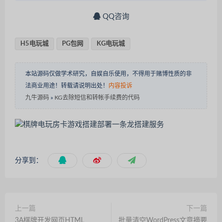
QQ咨询
H5电玩城
PG包网
KG电玩城
本站源码仅做学术研究，自娱自乐使用，不得用于赌博性质的非
法商业用途！转载请说明出处！
内容投诉
九牛源码
»
KG去除短信和转帐手续费的代码
分享到：
上一篇
下一篇
3A棋牌开发网页HTML
批量清空WordPress文章摘要