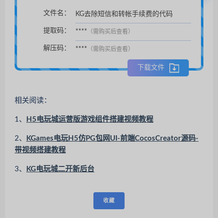
文件名：
KG去除短信和转帐手续费的代码
扫码支付后自动下载。
提取码：
****
（需购买后查看）
解压码：
****
（需购买后查看）
下载文件
相关阅读：
1、
H5电玩城运营版游戏组件搭建视频教程
2、
KGames电玩H5仿PG包网UI-前端CocosCreator源码-
带视频搭建教程
3、
KG电玩城二开新后台
收藏