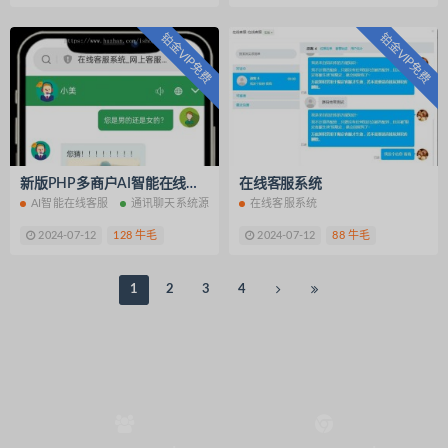
铂金VIP免费
铂金VIP免费
新版PHP多商户AI智能在线客服系统源码 机器人自动回复即时通讯聊天系统源码
在线客服系统
AI智能在线客服
通讯聊天系统源码
在线客服系统
2024-07-12
128 牛毛
2024-07-12
88 牛毛
1
2
3
4