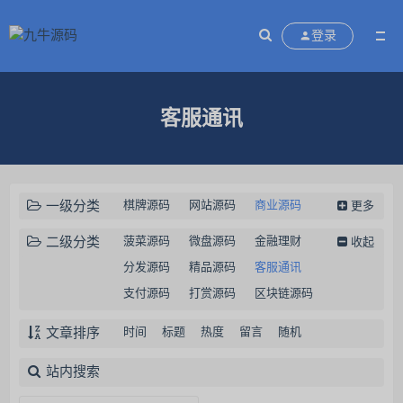
登录
客服通讯
一级分类
棋牌源码
网站源码
商业源码
更多
工具软件
视频教程
新闻资讯
二级分类
菠菜源码
微盘源码
金融理财
收起
商业服务
分发源码
精品源码
客服通讯
支付源码
打赏源码
区块链源码
文章排序
时间
标题
热度
留言
随机
站内搜索