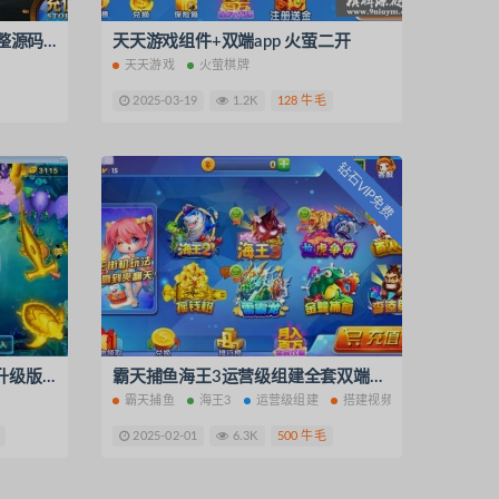
N2n1Game第三版海盗全套完整源码v8.0.0.1含android、ios、pc源码下载
天天游戏组件+双端app 火萤二开
天天游戏
火萤棋牌
2025-03-19
1.2K
128 牛毛
钻石VIP免费
藏宝库微星棋牌源码全套重构升级版源代码
霸天捕鱼海王3运营级组建全套双端+搭建视频教程
霸天捕鱼
海王3
运营级组建
搭建视频教程
2025-02-01
6.3K
500 牛毛