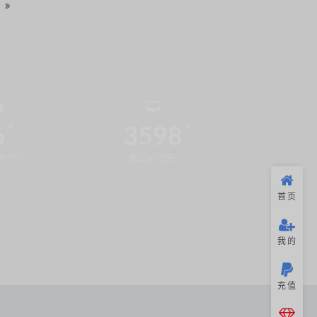
6
3598
布(个)
稳定运行(天)
首页
我的
充值