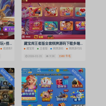
星际娱乐全套源代码/机器人陪玩+搭建教程
藏宝库王者版全套棋牌源码下载多端互通棋牌源代码
搭建教程
藏宝库
王者版
棋牌源码
棋牌源代码
2026-01-31
9.5K
1580 牛毛
钻石VIP免费
钻石VIP免费