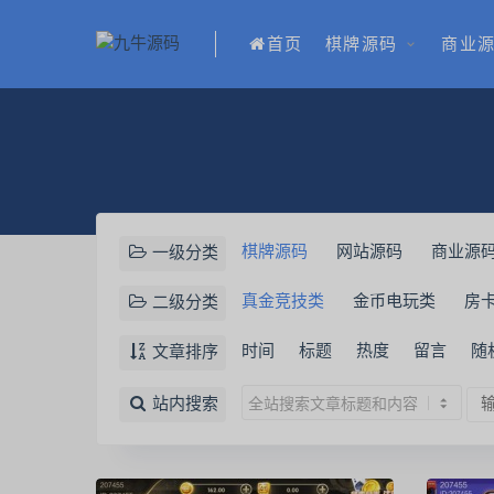
首页
棋牌源码
商业
棋牌源码
网站源码
商业源
一级分类
真金竞技类
金币电玩类
房
二级分类
时间
标题
热度
留言
随
文章排序
站内搜索