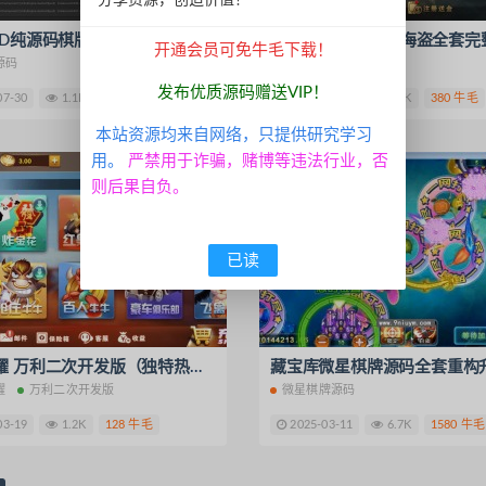
分享资源，创造价值！
完整U3D纯源码棋牌服务端客户端源码
开通会员可免牛毛下载！
源码
无标签
发布优质源码赠送VIP！
07-30
1.1K
168 牛毛
2025-04-22
1.9K
380 牛毛
本站资源均来自网络，只提供研究学习
用。
严禁用于诈骗，赌博等违法行业，否
钻石VIP免费
则后果自负。
已读
王者星耀 万利二次开发版（独特热更+全民代理）
耀
万利二次开发版
微星棋牌源码
03-19
1.2K
128 牛毛
2025-03-11
6.7K
1580 牛毛