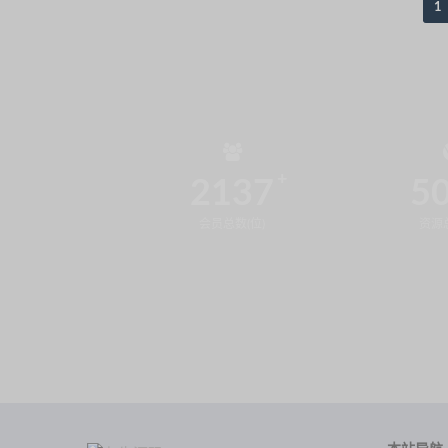
1
2137
5
会员总数(位)
资源总