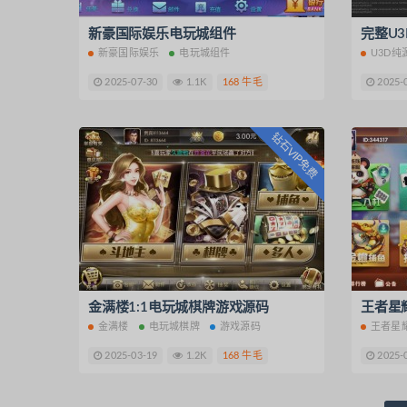
新豪国际娱乐电玩城组件
新豪国际娱乐
电玩城组件
U3D纯
2025-07-30
1.1K
168 牛毛
2025-
钻石VIP免费
金满楼1:1电玩城棋牌游戏源码
金满楼
电玩城棋牌
游戏源码
王者星
2025-03-19
1.2K
168 牛毛
2025-