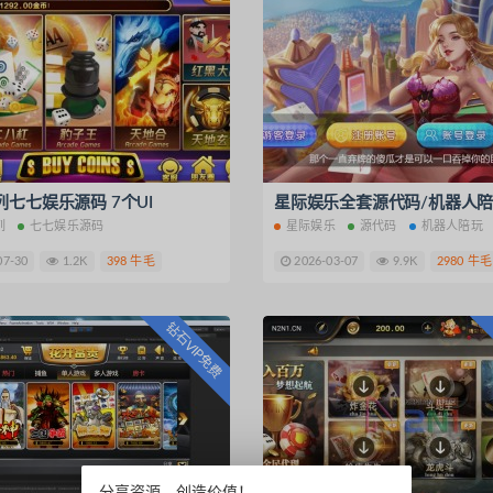
七七娱乐源码 7个UI
列
七七娱乐源码
星际娱乐
源代码
机器人陪玩
07-30
1.2K
398 牛毛
2026-03-07
9.9K
2980 牛毛
钻石VIP免费