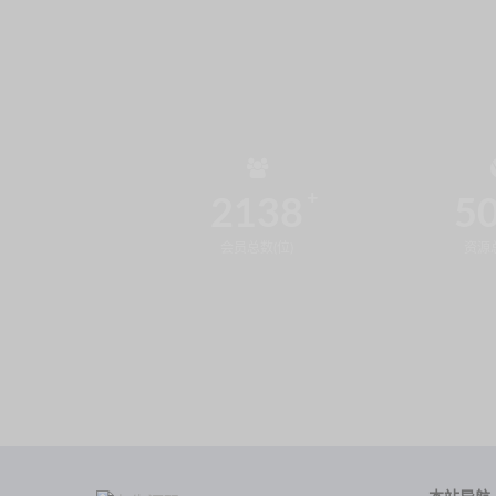
2138
5
会员总数(位)
资源总