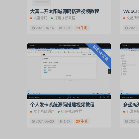
大富二开太阳城源码搭建视频教程
大富源码
搭建视频教程
交易所
2025-04-14
1.6K
20 牛毛
2025-
铂金VIP免费
个人发卡系统源码搭建视频教程
多坐席
发卡系统源码
搭建视频教程
开源客
2024-06-20
1.6K
20 牛毛
2024-