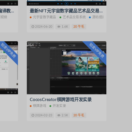
TikTok跨境内嵌商城前端后端编译教程视频
最新NFT元宇宙数字藏品艺术品交易系统源码搭建教程
程视频
元宇宙数字藏品
艺术品交易系统
源码搭建教程
2024-06-20
1.6K
20 牛毛
铂金VIP免费
铂金VIP免费
CocosCreator棋牌游戏开发实录
棋牌游戏
开发实录
2024-02-23
2.5K
20 牛毛