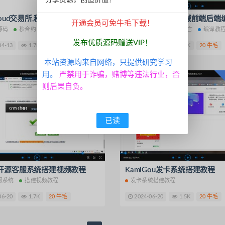
分享资源，创造价值！
WooCloud交易所,秒合约,NFT/跟单,币币交易，视频教程
开通会员可免牛毛下载！
源码
秒合约
币币交易
视频教程
跨境电商
商城多语言
编译教
发布优质源码赠送VIP！
04-13
1.7K
50 牛毛
2024-07-12
1.3K
20 牛毛
本站资源均来自网络，只提供研究学习
用。
严禁用于诈骗，赌博等违法行业，否
铂金VIP免费
则后果自负。
已读
开源客服系统搭建视频教程
KamiGou发卡系统搭建教程
服系统
搭建视频教程
发卡系统搭建教程
06-20
1.7K
20 牛毛
2024-06-20
1.5K
20 牛毛