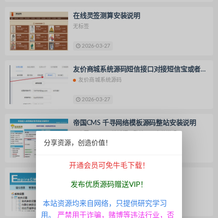
在线灵签测算安装说明
无标签
2026-03-27
友价商城系统源码短信接口对接短信宝或者阿
里其他详细流程
友价商城系统源码
2026-03-27
帝国CMS 千寻网络模板源码整站安装说明
帝国CMS
模板源码整站
安装说明
分享资源，创造价值！
2026-03-27
开通会员可免牛毛下载！
帝国cms汇率源码安装说明
发布优质源码赠送VIP！
帝国CMS
汇率兑换源码
本站资源均来自网络，只提供研究学习
2026-03-27
免费
用。
严禁用于诈骗，赌博等违法行业，否