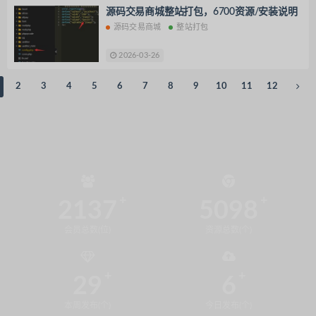
源码交易商城整站打包，6700资源/安装说明
源码交易商城
整站打包
2026-03-26
2
3
4
5
6
7
8
9
10
11
12
2137
5098
会员总数(位)
资源总数(个)
29
6
本周发布(个)
今日发布(个)