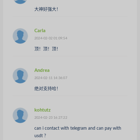
大神好强大！
Carla
2024-02-02 01:09:54
顶！顶！顶！
Andrea
2024-02-11 14:36:07
绝对支持哈！
kohtutz
2024-02-23 16:27:22
can i contact with telegram and can pay with
usdt ?