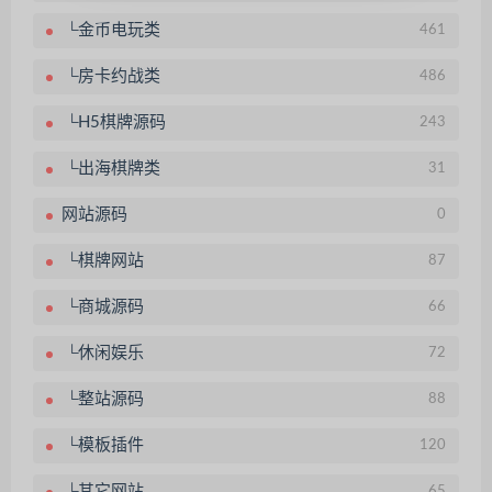
└金币电玩类
461
└房卡约战类
486
└H5棋牌源码
243
└出海棋牌类
31
网站源码
0
└棋牌网站
87
└商城源码
66
└休闲娱乐
72
└整站源码
88
└模板插件
120
└其它网站
65