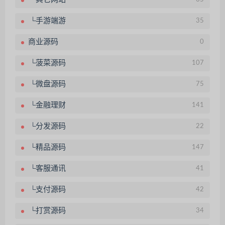
└手游端游
35
商业源码
0
└菠菜源码
107
└微盘源码
75
└金融理财
141
└分发源码
22
└精品源码
147
└客服通讯
41
└支付源码
42
└打赏源码
34