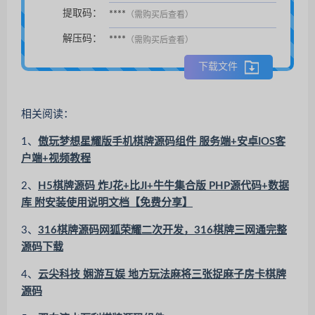
扫码支付后自动下载。
提取码：
****
（需购买后查看）
解压码：
****
（需购买后查看）
下载文件
相关阅读：
1、
傲玩梦想星耀版手机棋牌源码组件 服务端+安卓IOS客
户端+视频教程
2、
H5棋牌源码 炸J花+比JI+牛牛集合版 PHP源代码+数据
库 附安装使用说明文档【免费分享】
3、
316棋牌源码网狐荣耀二次开发，316棋牌三网通完整
源码下载
4、
云尖科技 娴游互娱 地方玩法麻将三张捉麻子房卡棋牌
源码