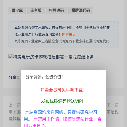
藏宝库
王者版
棋牌源码
棋牌源代码
本站源码仅做学术研究，自娱自乐使用，不得用于赌博性质的非
法商业用途！转载请说明出处！
内容投诉
九牛源码
»
藏宝库王者版全套棋牌源码下载多端互通棋牌源代码
分享资源，创造价值！
分享到：
开通会员可免牛毛下载！
发布优质源码赠送VIP！
上一篇
下一篇
掌上游棋牌/安卓苹果双端+搭
H5优优房卡神兽源码带透视
本站资源均来自网络，只提供研究学习
建教程
用。
严禁用于诈骗，赌博等违法行业，否
则后果自负。