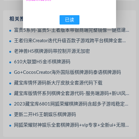
相关推荐
已读
富贵5系列-富贵5-王者版本带银商端完整镜像一键搭建端，带详细搭建教程
王者归来Creator迭代升级百款子游戏跨平台棋牌全套源代码+搭建文档
老神兽H5棋牌源码带控制开源无加密
610大联盟H5金币棋牌源码
Go+CocosCreator海外国际版棋牌源码泰语棋牌源码
藏宝库情怀源码新大厅皮肤全套源代码下载
藏宝库版情怀系列棋牌全套源代码-服务端源码+新UI风格1客户端源码及700+子游源码
2023藏宝库6801网狐荣耀棋牌源码含超多子游戏稳定全套源码
更新二开H5王朝娱乐棋牌源码
网狐荣耀财神娱乐全套棋牌源码+vip专享+全新ui+无限代+财神到