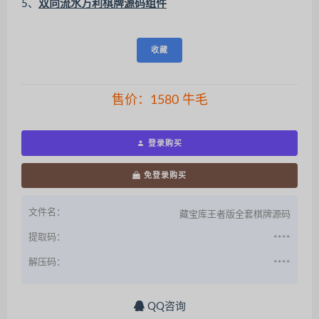
5、
双向流水万利棋牌源码组件
收藏
售价：
1580
牛毛
登录购买
免登录购买
文件名：
藏宝库王者版全套棋牌源码
提取码：
****
解压码：
****
QQ咨询