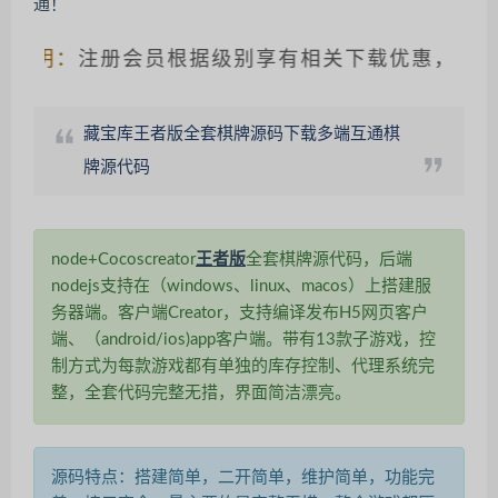
明：
注册会员根据级别享有相关下载优惠，请仔细辨
藏宝库王者版全套棋牌源码下载多端互通棋
牌源代码
node+Cocoscreator
王者版
全套棋牌源代码，后端
nodejs支持在（windows、linux、macos）上搭建服
务器端。客户端Creator，支持编译发布H5网页客户
端、（android/ios)app客户端。带有13款子游戏，控
制方式为每款游戏都有单独的库存控制、代理系统完
整，全套代码完整无措，界面简洁漂亮。
源码特点：搭建简单，二开简单，维护简单，功能完