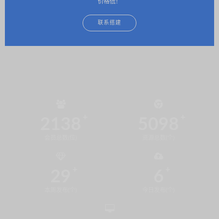
价格低！
联系搭建
2138
5098
会员总数(位)
资源总数(个)
29
6
本周发布(个)
今日发布(个)