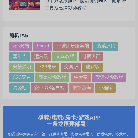
包｜双端数据+智能陪玩机器人｜附解密
工具及高清视频教程
随机TAG
app双端
Epusd
一键即玩服务端
菠菜源码
嘉年华
运营级
文本教程
付费进群
安装说明
728电玩
交易所
破解版
C2C交易
部署视频教程
牛大亨
架设视频教程
资源站
安卓IOS客户端
情怀源码
小程序
棋牌/电玩/房卡/游戏APP
一条龙搭建部署！
如遇到搭建等其它问题，可联系客服一条龙搭建服务，优质搭建，技术强，