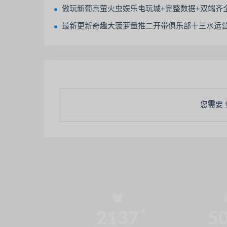
傲玩新葡京萤火虫娱乐电玩城+完整数据+双端齐全+服务器
最新更新奇趣大菠萝量推二开带俱乐部十三水运营版+双端app+数据库服
您需要
2137
5