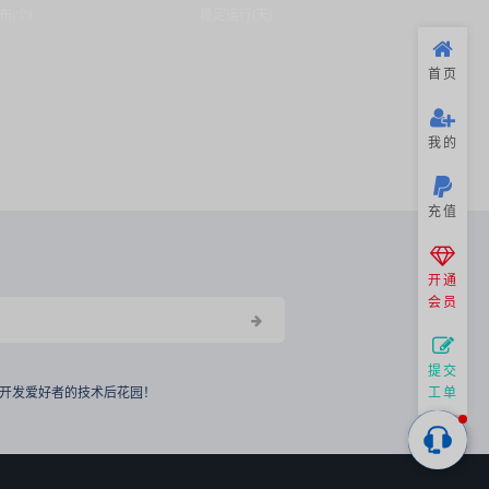
布(个)
稳定运行(天)
首页
我的
充值
开通
会员
提交
开发爱好者的技术后花园！
工单