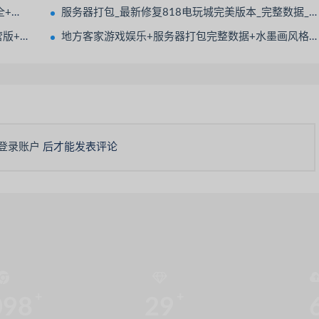
打包
服务器打包_最新修复818电玩城完美版本_完整数据_无授权
务器打包
地方客家游戏娱乐+服务器打包完整数据+水墨画风格的地方棋牌/凤凰茶馆/饶客汇
登录账户
后才能发表评论
098
29