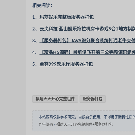
相关阅读：
1、
玛莎娱乐完整版服务器打包
2、
云尖科技 蓝山娱乐拖拉机房卡游戏5合1地方棋
3、
【服务器打包】JAVA跑分聚合系统打通老牛支
4、
【精品H5源码】最新俊飞开船三公完整源码组
5、
至尊999欢乐厅服务器打包
福建天天开心完整组件
服务器打包
本站源码仅做学术研究，自娱自乐使用，不得用于赌博性质
九牛源码
»
福建天天开心完整组件+服务器打包