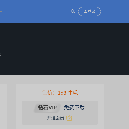
登录
0
售价：
168
牛毛
钻石VIP
免费下载
载优惠，请仔细辨别。所有资源均收集于互
开通会员