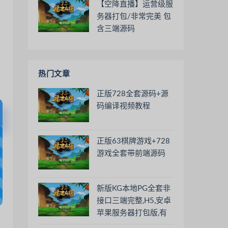
【空降直播】运营级服
务器打包/非常完美 包
含三端源码
热门文章
正版728全套源码+源
码编译视频教程
正版63棋牌游戏+728
游戏全套带前端源码
新版KG本地PG全套非
接口三端完整,H5,安卓
苹果服务器打包版,有
前端源码和视频教程