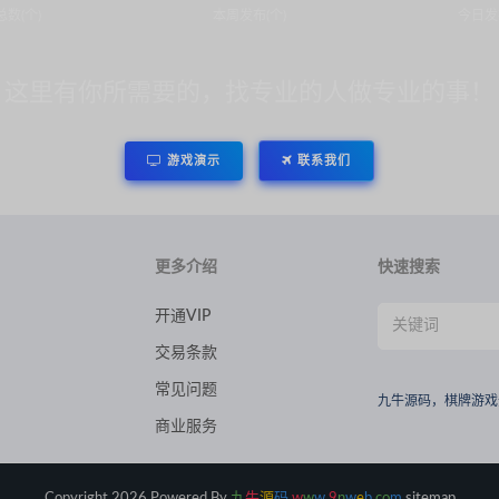
数(个)
本周发布(个)
今日发
这里有你所需要的，找专业的人做专业的事！
游戏演示
联系我们
更多介绍
快速搜索
开通VIP
交易条款
常见问题
九牛源码，棋牌游戏
商业服务
Copyright.2026 Powered By
九
牛
源
码
w
w
w
.
9
n
w
e
b
.
c
o
m
sitemap