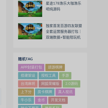
星途178渔乐大咖渔乐
吧纯源码
独家首发百游四友联盟
全套运营服务器打包｜
双端数据+智能陪玩机
器人｜附解密工具及高
清视频教程
随机TAG
APP封装打包
颂游棋牌
搭建架设
授权工具
手游
台湾麻将
网狐荣耀版
2.0源码
上下分
房卡棋牌
真人视讯
牛小乐
金币
开发文档