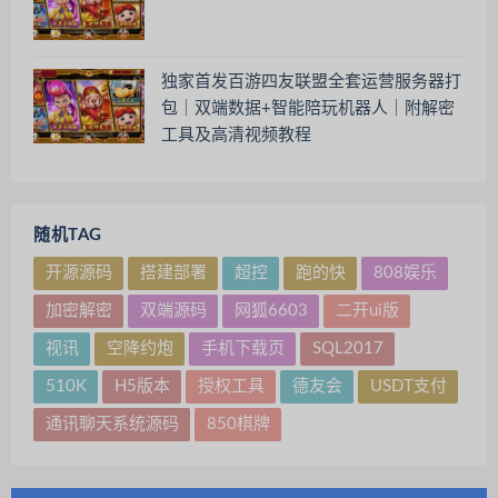
独家首发百游四友联盟全套运营服务器打
包｜双端数据+智能陪玩机器人｜附解密
工具及高清视频教程
随机TAG
开源源码
搭建部署
超控
跑的快
808娱乐
加密解密
双端源码
网狐6603
二开ui版
视讯
空降约炮
手机下载页
SQL2017
510K
H5版本
授权工具
德友会
USDT支付
通讯聊天系统源码
850棋牌