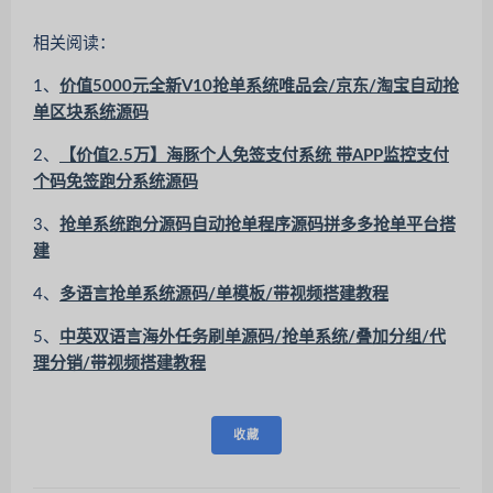
相关阅读：
1、
价值5000元全新V10抢单系统唯品会/京东/淘宝自动抢
单区块系统源码
2、
【价值2.5万】海豚个人免签支付系统 带APP监控支付
个码免签跑分系统源码
3、
抢单系统跑分源码自动抢单程序源码拼多多抢单平台搭
建
4、
多语言抢单系统源码/单模板/带视频搭建教程
5、
中英双语言海外任务刷单源码/抢单系统/叠加分组/代
理分销/带视频搭建教程
收藏