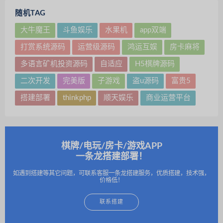
随机TAG
大牛魔王
斗鱼娱乐
水果机
app双端
打赏系统源码
运营级源码
鸿运互娱
房卡麻将
多语言矿机投资源码
自适应
H5棋牌源码
二次开发
完美版
子游戏
盗u源码
富贵5
搭建部署
thinkphp
顺天娱乐
商业运营平台
棋牌/电玩/房卡/游戏APP
一条龙搭建部署！
如遇到搭建等其它问题，可联系客服一条龙搭建服务，优质搭建，技术强，
价格低！
联系搭建