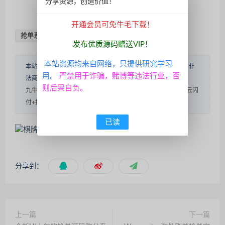
分享资源，创造价值！
QQ咨询
开通会员可免牛毛下载！
抢单系统
跑分系统源码
发布优质源码赠送VIP！
本站资源均来自网络，只提供研究学习
本站源码仅做学术研究，自娱自乐使用，不得用于赌博性质的非
用。
严禁用于诈骗，赌博等违法行业，否
法商业用途！转载请说明出处！
内容投诉
则后果自负。
九牛源码
»
盛大大财神多功能完美运营微信+支付宝+银行卡+云闪
付+抢单系统跑分系统源码+完整数据
已读
分享到：
上一篇
下一篇