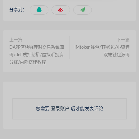
分享到：
上一篇
下一篇
DAPP区块链理财交易系统源
IMtoken钱包/TP钱包/小狐狸
码/defi质押挖矿/虚拟币投资
双端钱包源码
分红/内附搭建教程
您需要
登录账户
后才能发表评论