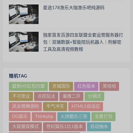
星途178渔乐大咖渔乐吧纯源码
独家首发百游四友联盟全套运营服务器打
包｜双端数据+智能陪玩机器人｜附解密
工具及高清视频教程
随机TAG
最新H5红包扫雷
京城国际
红色版本
笑哈哈
不可思议
点控玩法
量推二开
分销式
风龙棋牌源码
牛气冲天
HTML5自适应
DG娱乐
Thinkphp
火拼酷乐三张
全套打包
大联盟双模式
世纪娱乐1比1版本
自动抽水