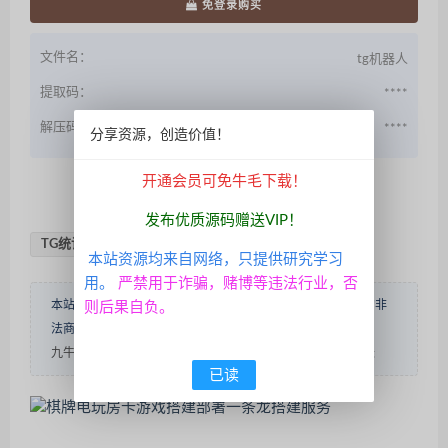
免登录购买
文件名：
tg机器人
提取码：
****
解压码：
****
分享资源，创造价值！
开通会员可免牛毛下载！
QQ咨询
发布优质源码赠送VIP！
TG统计机器人
Telegram记账机器人
本站资源均来自网络，只提供研究学习
用。
严禁用于诈骗，赌博等违法行业，否
本站源码仅做学术研究，自娱自乐使用，不得用于赌博性质的非
则后果自负。
法商业用途！转载请说明出处！
内容投诉
九牛源码
»
新版TG统计机器人/Telegram记账机器人/自动记账
已读