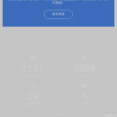
价格低！
联系搭建
2137
5098
会员总数(位)
资源总数(个)
29
6
本周发布(个)
今日发布(个)