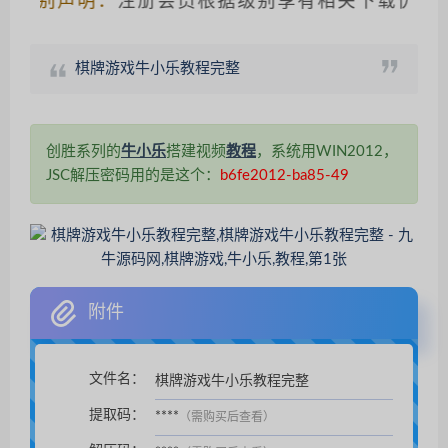
别声明：
注册会员根据级别享有相关下载优惠，请
棋牌游戏牛小乐教程完整
创胜系列的
牛小乐
搭建视频
教程
，系统用WIN2012，
JSC解压密码用的是这个：
b6fe2012-ba85-49
附件
文件名：
棋牌游戏牛小乐教程完整
扫码支付后自动下载。
提取码：
****
（需购买后查看）