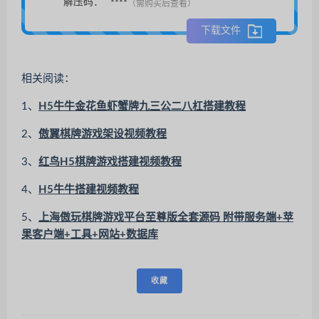
解压码：
****
（需购买后查看）
下载文件
相关阅读：
1、
H5牛牛金花鱼虾蟹牌九三公二八杠搭建教程
2、
傲翼棋牌游戏架设视频教程
3、
红鸟H5棋牌游戏搭建视频教程
4、
H5牛牛搭建视频教程
5、
上海傲玩棋牌游戏平台至尊版全套源码 附带服务端+苹
果客户端+工具+网站+数据库
收藏