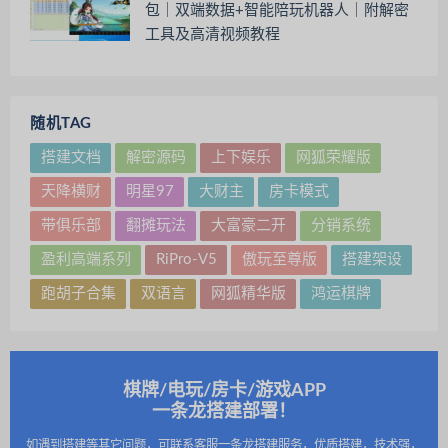
包｜双端数据+智能陪玩机器人｜附解密
工具及高清视频教程
随机TAG
搭建文档
解密源码
上下娱乐
网狐荣耀版
天降横财
明星97
大财主
房卡模式
带俱乐部
翻摊玩法
大富豪二开
分销系统
盈利高端系列
RiPro-V5
傲玩至尊版
搭建架设
跑胡子合集
双语言
网狐精华版
鸿运棋牌
棋牌/电玩/房卡/游戏APP
一条龙搭建部署！
如遇到搭建等其它问题，可联系客服一条龙搭建服务，优质搭建，技术强，