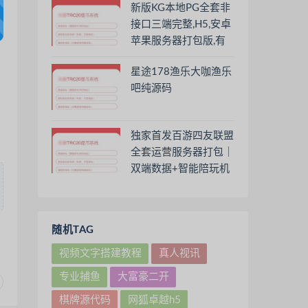
新版KG本地PG全套非
接口三端完整,H5,安卓
苹果服务器打包版,有
前端源码和视频教程
星途178渔乐大咖渔乐
吧纯源码
独家首发百游四友联盟
全套运营服务器打包｜
双端数据+智能陪玩机
器人｜附解密工具及高
清视频教程
随机TAG
视频文字搭建教程
真人视讯
专业捕鱼
大富豪二开
棋牌源代码
网狐卓越h5