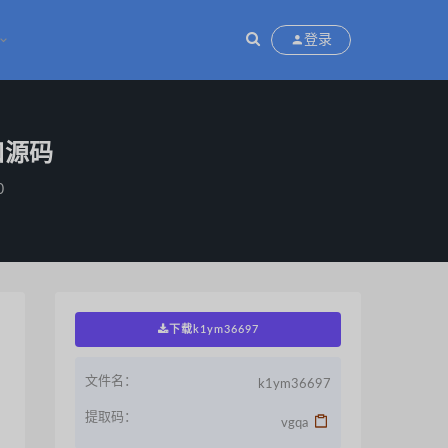
登录
口源码
0
下载k1ym36697
文件名：
k1ym36697
关下载优惠，请仔细辨别。所有资源均收集
提取码：
vgqa