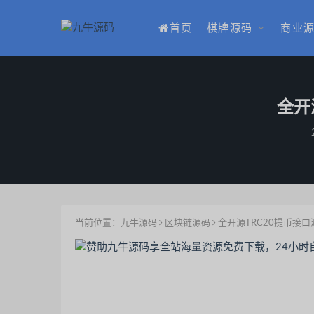
首页
棋牌源码
商业
全开
当前位置：
九牛源码
区块链源码
全开源TRC20提币接口