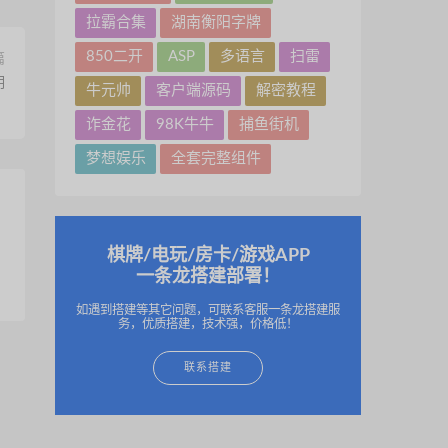
拉霸合集
湖南衡阳字牌
850二开
ASP
多语言
扫雷
篇
明
牛元帅
客户端源码
解密教程
诈金花
98K牛牛
捕鱼街机
梦想娱乐
全套完整组件
棋牌/电玩/房卡/游戏APP
一条龙搭建部署！
如遇到搭建等其它问题，可联系客服一条龙搭建服
务，优质搭建，技术强，价格低！
联系搭建