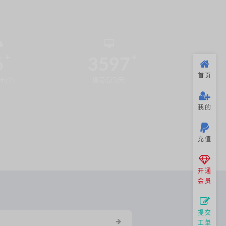
6
3597
首页
布(个)
稳定运行(天)
我的
充值
开通
会员
提交
工单