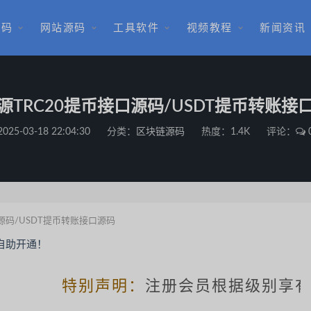
源码
网站源码
工具软件
视频教程
新闻资讯
源TRC20提币接口源码/USDT提币转账接
2025-03-18 22:04:30
分类：
区块链源码
热度：1.4K
评论：
源码/USDT提币转账接口源码
特别声明：
注册会员根据级别享有相