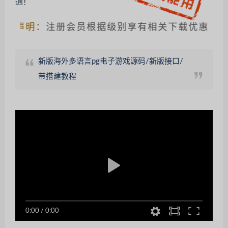
声明：
注册会员根据级别享有相关下载优惠，请仔细
新版海外多语言pg电子游戏源码/新版接口/
带搭建教程
0:00
/
0:00