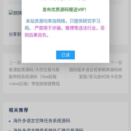
发布优质源码赠送VIP！
本站资源均来自网络，只提供研究学习
用。
严禁用于诈骗，赌博等违法行业，否
分享到：
则后果自负。
已读
上一篇
下一篇
香港股票源码/大宗交易与新
国际版多语言抢单刷单源码修
股申购系统源码（Vue前端
复版/亚马逊60关卡任务
+Java后端）带视频搭建教程
相关推荐
海外多语言空降任务系统源码
海外多语言微盘系统外汇微交易源码