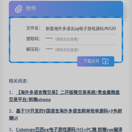
附件
文件名：
新版海外多语言pg电子游戏源码JN520
扫码支付后自动下载。
提取码：
****
（需购买后查看）
解压码：
****
（需购买后查看）
下载文件
相关阅读：
1、
【海外多语言微交易】二开版微交易系统/贵金属微盘
交易平台/前端uinapp
2、
基于TP开发的9国语言海外多语言刷单抢单源码+9色前
端UI
3、
Cokejogo巴西pg电子游戏源码/H5+PC端 前端vue编译