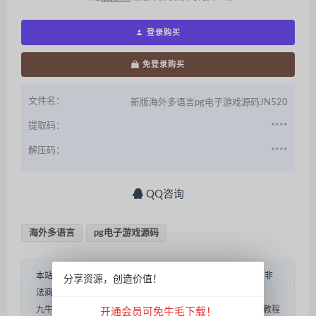
登录购买
免登录购买
文件名：
新版海外多语言pg电子游戏源码JN520
提取码：
****
解压码：
****
QQ咨询
海外多语言
pg电子游戏源码
本站源码仅做学术研究，自娱自乐使用，不得用于赌博性质的非
分享资源，创造价值！
法商业用途！转载请说明出处！
内容投诉
九牛源码
»
新版海外多语言pg电子游戏源码/新版接口/带搭建教程
开通会员可免牛毛下载！