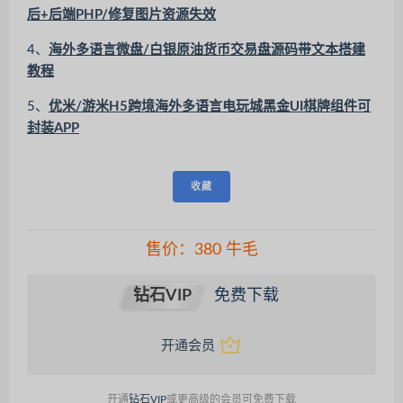
后+后端PHP/修复图片资源失效
4、
海外多语言微盘/白银原油货币交易盘源码带文本搭建
教程
5、
优米/游米H5跨境海外多语言电玩城黑金UI棋牌组件可
封装APP
收藏
售价：
380
牛毛
钻石VIP
免费下载
开通会员
开通
钻石VIP
或更高级的会员可免费下载