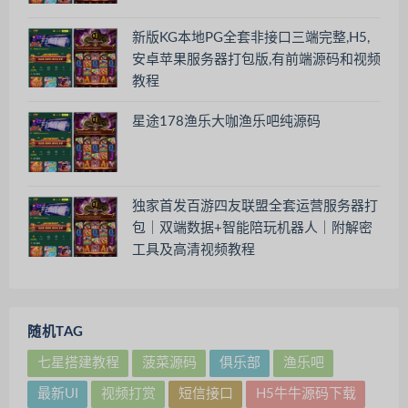
新版KG本地PG全套非接口三端完整,H5,
安卓苹果服务器打包版,有前端源码和视频
教程
星途178渔乐大咖渔乐吧纯源码
独家首发百游四友联盟全套运营服务器打
包｜双端数据+智能陪玩机器人｜附解密
工具及高清视频教程
随机TAG
七星搭建教程
菠菜源码
俱乐部
渔乐吧
最新UI
视频打赏
短信接口
H5牛牛源码下载