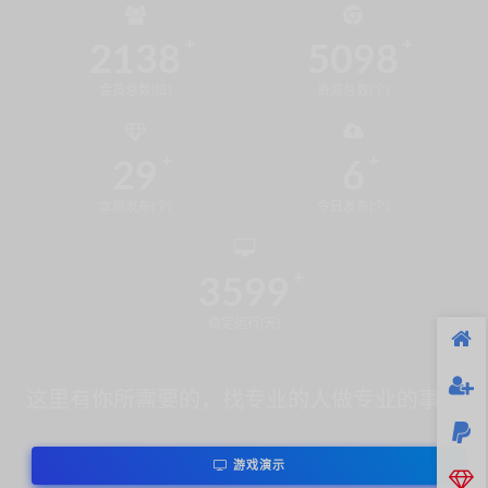
2138
5098
会员总数(位)
资源总数(个)
29
6
本周发布(个)
今日发布(个)
3599
稳定运行(天)
这里有你所需要的，找专业的人做专业的事！
游戏演示