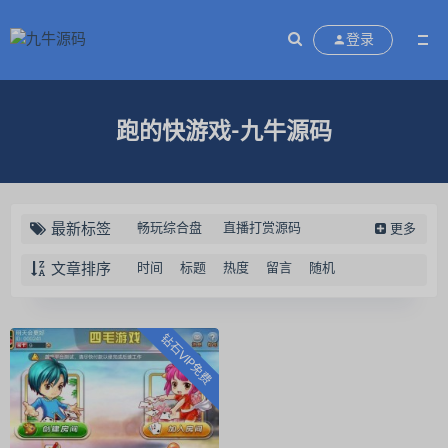
登录
跑的快游戏-九牛源码
最新标签
畅玩综合盘
直播打赏源码
更多
蹦迪源码
云蹦迪挤地铁源码
文章排序
时间
标题
热度
留言
随机
区块链交易认筹源码
万国娱乐
充电宝共享系统源码
新闲乐
钻石VIP免费
闲娱电玩
28源码
28理财
红鸟房卡棋牌游戏
红鸟棋牌
中智交易所
定制素材
扑克开发
天天德州
聚宝鱼
乐米电玩