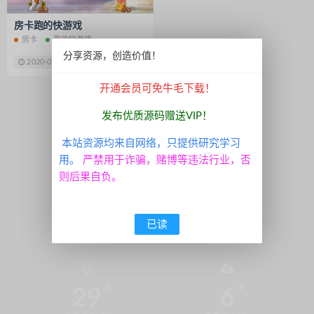
趣玩系列
脱单盲盒
325运营版
房卡跑的快游戏
皇家之星
娱乐世界
超端点控
房卡
跑的快游戏
拉霸电玩城
永胜
APP系统
分享资源，创造价值！
2020-06-13
88 牛毛
信息源码
双端通讯录
无毒通讯录
开通会员可免牛毛下载！
拉霸娱乐
尊星房卡
至尊999
1
新豪国际娱乐
U3D纯源码
发布优质源码赠送VIP！
七七娱乐源码
通用教程
本站资源均来自网络，只提供研究学习
APP打包封装
资源整理
用。
严禁用于诈骗，赌博等违法行业，否
棋牌架设教程
南通长牌游戏
则后果自负。
血战炸金花
流量统计
付费资源社区系统
短视频APP源码
2137
5098
已读
HTML5源码
开源捕鱼游戏
会员总数(位)
资源总数(个)
酒都牌坊
汉中牛牛游戏源码
游戏平台架设视频
电玩城搭建教程
29
6
酷艺游源码
德州扑克源码
捕鱼棋牌游戏
吾服电玩城