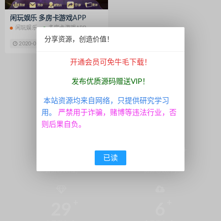
趣玩系列
脱单盲盒
325运营版
闲玩娱乐 多房卡游戏APP
皇家之星
娱乐世界
超端点控
闲玩娱乐
多房卡游戏APP
拉霸电玩城
永胜
APP系统
分享资源，创造价值！
2020-06-13
128 牛毛
信息源码
双端通讯录
无毒通讯录
开通会员可免牛毛下载！
拉霸娱乐
尊星房卡
至尊999
1
新豪国际娱乐
U3D纯源码
发布优质源码赠送VIP！
七七娱乐源码
通用教程
本站资源均来自网络，只提供研究学习
APP打包封装
资源整理
用。
严禁用于诈骗，赌博等违法行业，否
棋牌架设教程
南通长牌游戏
则后果自负。
血战炸金花
流量统计
付费资源社区系统
短视频APP源码
2138
5098
已读
HTML5源码
开源捕鱼游戏
会员总数(位)
资源总数(个)
酒都牌坊
汉中牛牛游戏源码
游戏平台架设视频
电玩城搭建教程
29
6
酷艺游源码
德州扑克源码
捕鱼棋牌游戏
吾服电玩城