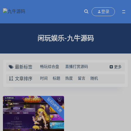
登录
闲玩娱乐-九牛源码
最新标签
畅玩综合盘
直播打赏源码
更多
蹦迪源码
云蹦迪挤地铁源码
文章排序
时间
标题
热度
留言
随机
区块链交易认筹源码
万国娱乐
充电宝共享系统源码
新闲乐
钻石VIP免费
闲娱电玩
28源码
28理财
红鸟房卡棋牌游戏
红鸟棋牌
中智交易所
定制素材
扑克开发
天天德州
聚宝鱼
乐米电玩