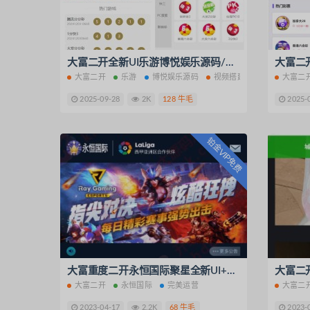
电竞护航源码
占卜系统源码
三公大吃小
万利二次开发版
云钱包源码
java开发
大富二开全新UI乐游博悦娱乐源码/余额宝理财/前后端重构/完整运营修复版本/带视频搭建教程
虚拟交
大富二开
乐游
博悦娱乐源码
视频搭建教程
大富二
热血区块H5
区块理财源码
2025-09-28
2K
128 牛毛
2025-
铂金VIP免费
大富重度二开永恒国际聚星全新UI+机器人+聊天室+完美运营
大富二开
永恒国际
完美运营
大富二
2023-04-17
2.2K
68 牛毛
2023-