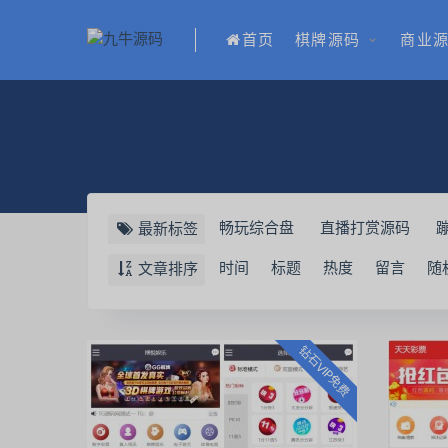
首页
棋牌源码
商业
畅玩综合盘
直播打赏源码
最新标签
闲娱电玩
28源码
28理财
时间
标题
热度
留言
随
文章排序
乐米电玩
趣玩系列
脱单盲
双端通讯录
无毒通讯录
拉
钻石VIP免费
APP打包封装
资源整理
棋
HTML5源码
开源捕鱼游戏
捕鱼棋牌游戏
吾服电玩城
礼品代发系统源码
搭子系统源