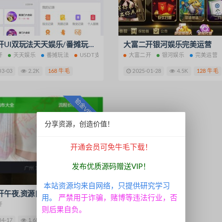
海外理财源码
艺乐游棋牌
足球盘源码
矿池源码
多语
王者星耀
破解授权
深空房卡
深空麻
众乐乐棋牌游戏
易系统源码
虚拟币交易所
大富二开UI双玩法天天娱乐/番摊玩法/USDT支付/采集已修复/带搭建教程
区块链理财系统
大富二开银河娱乐完美运营
多语言云矿机
开
天天娱乐
番摊玩法
USDT支付
大富二开
银河娱乐
完美运营
房卡游戏源码
牛魔王源码
杭州麻将源码
查看所有标签
03-03
2.2K
168 牛毛
2025-01-28
4.5K
128 牛毛
铂金VIP免费
分享资源，创造价值！
开通会员可免牛毛下载！
发布优质源码赠送VIP！
本站资源均来自网络，只提供研究学习
大富二开午夜,资源自带,H+菜,完美运营
用。
严禁用于诈骗，赌博等违法行业，否
开
则后果自负。
04-17
1.6K
68 牛毛