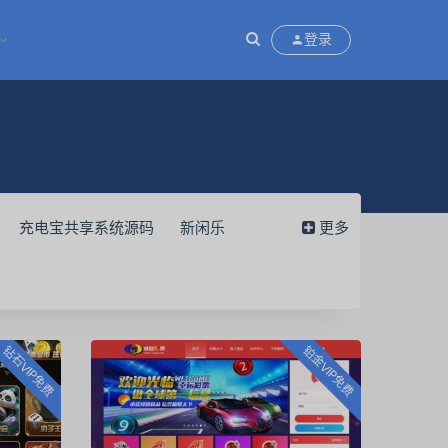
登录
充电宝共享系统源码
新闲乐
更多
克开发
天天德州
聚宝鱼
城
永胜
APP系统
信息源码
七七娱乐源码
通用教程
钻石VIP免费
铂金VIP免费
源社区系统
短视频APP源码
教程
酷艺游源码
德州扑克源码
个人免签系统源码
电商快递代发平台
金满楼
电竞护航系统源码