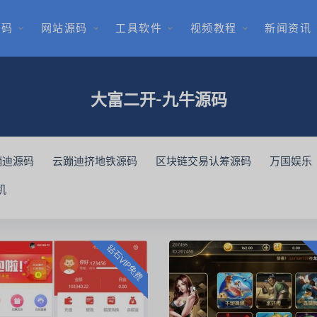
源码
网站源码
工具软件
视频教程
新闻资讯
大富二开-九牛源码
蹦迪源码
云蹦迪挤地铁源码
区块链交易认筹源码
万国娱乐
红鸟房卡棋牌游戏
红鸟棋牌
中智交易所
定制素材
扑
机
盒
325运营版
皇家之星
娱乐世界
超端点控
拉霸电玩
霸娱乐
尊星房卡
至尊999
新豪国际娱乐
U3D纯源码
钻石VIP免费
牌架设教程
南通长牌游戏
血战炸金花
流量统计
付费资
酒都牌坊
汉中牛牛游戏源码
游戏平台架设视频
电玩城搭建
长沙房卡棋牌游戏
授权系统源码
SaaS短网址
聚合支付
码
天天赢麻将游戏
麻将圈棋牌
晃晃麻将
电玩城棋牌