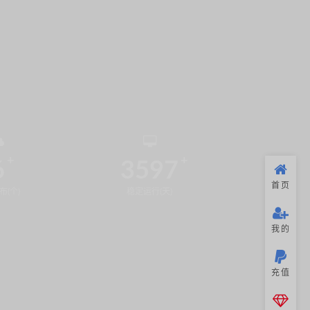
6
3597
首页
布(个)
稳定运行(天)
我的
充值