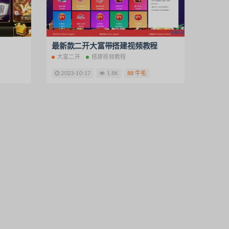
言抢单源码
数码盲盒源码
1元夺宝
股票交易所
矿机算力合约
最新款二开大富带搭建视频教程
点赞任务系统
大富二开
搭建视频教程
2023-10-17
1.8K
88 牛毛