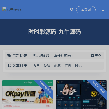
登录
时时彩源码-九牛源码
最新标签
畅玩综合盘
直播打赏源码
更多
蹦迪源码
云蹦迪挤地铁源码
文章排序
时间
标题
热度
留言
随机
区块链交易认筹源码
万国娱乐
充电宝共享系统源码
新闲乐
铂金VIP免费
钻石VIP免费
闲娱电玩
28源码
28理财
红鸟房卡棋牌游戏
红鸟棋牌
中智交易所
定制素材
扑克开发
天天德州
聚宝鱼
乐米电玩