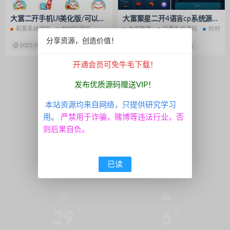
趣玩系列
脱单盲盒
325运营版
大富二开手机UI美化版/可以自由添加彩种/双玩法整站彩票系统源码/大富快三时时彩源码
大富聚星二开4语言cp系统源码/纯越南语言ssc源码/越南ssc游戏带开奖控制全开源
皇家之星
娱乐世界
超端点控
彩票系统源码
时时彩源码
大富聚星
彩票系统源码
时时彩
拉霸电玩城
永胜
APP系统
分享资源，创造价值！
2025-06-23
128 牛毛
2025-04-12
280 牛毛
信息源码
双端通讯录
无毒通讯录
开通会员可免牛毛下载！
拉霸娱乐
尊星房卡
至尊999
1
新豪国际娱乐
U3D纯源码
发布优质源码赠送VIP！
七七娱乐源码
通用教程
本站资源均来自网络，只提供研究学习
APP打包封装
资源整理
用。
严禁用于诈骗，赌博等违法行业，否
棋牌架设教程
南通长牌游戏
则后果自负。
血战炸金花
流量统计
付费资源社区系统
短视频APP源码
2138
5098
已读
HTML5源码
开源捕鱼游戏
会员总数(位)
资源总数(个)
酒都牌坊
汉中牛牛游戏源码
游戏平台架设视频
电玩城搭建教程
29
6
酷艺游源码
德州扑克源码
捕鱼棋牌游戏
吾服电玩城