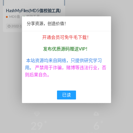
趣玩系列
脱单盲盒
325运营版
HashMyFiles(MD5值校验工具)
皇家之星
娱乐世界
超端点控
MD5值
校验工具
拉霸电玩城
永胜
APP系统
分享资源，创造价值！
2022-10-14
免费
信息源码
双端通讯录
无毒通讯录
开通会员可免牛毛下载！
拉霸娱乐
尊星房卡
至尊999
1
新豪国际娱乐
U3D纯源码
发布优质源码赠送VIP！
七七娱乐源码
通用教程
本站资源均来自网络，只提供研究学习
APP打包封装
资源整理
用。
严禁用于诈骗，赌博等违法行业，否
棋牌架设教程
南通长牌游戏
则后果自负。
血战炸金花
流量统计
付费资源社区系统
短视频APP源码
2138
5098
已读
HTML5源码
开源捕鱼游戏
会员总数(位)
资源总数(个)
酒都牌坊
汉中牛牛游戏源码
游戏平台架设视频
电玩城搭建教程
29
6
酷艺游源码
德州扑克源码
捕鱼棋牌游戏
吾服电玩城