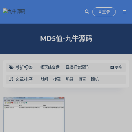
登录
MD5值-九牛源码
最新标签
畅玩综合盘
直播打赏源码
更多
蹦迪源码
云蹦迪挤地铁源码
文章排序
时间
标题
热度
留言
随机
区块链交易认筹源码
万国娱乐
充电宝共享系统源码
新闲乐
闲娱电玩
28源码
28理财
红鸟房卡棋牌游戏
红鸟棋牌
中智交易所
定制素材
扑克开发
天天德州
聚宝鱼
乐米电玩