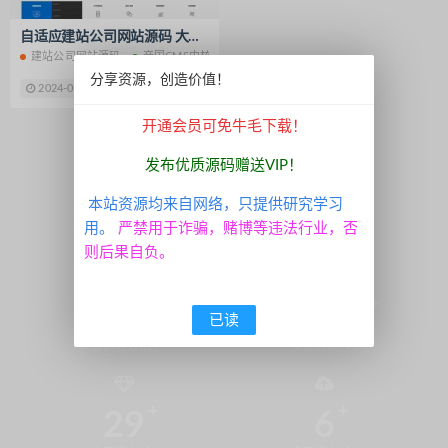
趣玩系列
脱单盲盒
325运营版
自适应建站公司网站源码 大气高科技感网站建设企业模板 帝国cms内核
皇家之星
娱乐世界
超端点控
建站公司网站源码
帝国CMS内核
拉霸电玩城
永胜
APP系统
分享资源，创造价值！
2024-03-22
20 牛毛
信息源码
双端通讯录
无毒通讯录
开通会员可免牛毛下载！
拉霸娱乐
尊星房卡
至尊999
1
新豪国际娱乐
U3D纯源码
发布优质源码赠送VIP！
七七娱乐源码
通用教程
本站资源均来自网络，只提供研究学习
APP打包封装
资源整理
用。
严禁用于诈骗，赌博等违法行业，否
棋牌架设教程
南通长牌游戏
则后果自负。
血战炸金花
流量统计
付费资源社区系统
短视频APP源码
2138
5098
已读
HTML5源码
开源捕鱼游戏
会员总数(位)
资源总数(个)
酒都牌坊
汉中牛牛游戏源码
游戏平台架设视频
电玩城搭建教程
29
6
酷艺游源码
德州扑克源码
捕鱼棋牌游戏
吾服电玩城