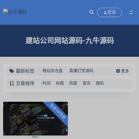
登录
建站公司网站源码-九牛源码
最新标签
畅玩综合盘
直播打赏源码
更多
蹦迪源码
云蹦迪挤地铁源码
文章排序
时间
标题
热度
留言
随机
区块链交易认筹源码
万国娱乐
充电宝共享系统源码
新闲乐
铂金VIP免费
闲娱电玩
28源码
28理财
红鸟房卡棋牌游戏
红鸟棋牌
中智交易所
定制素材
扑克开发
天天德州
聚宝鱼
乐米电玩