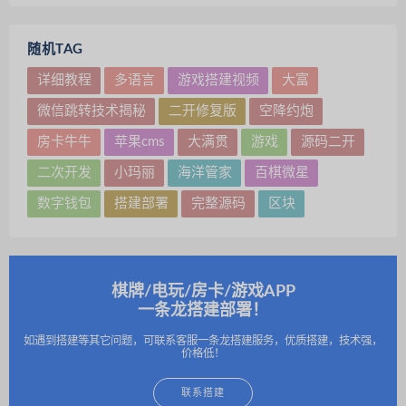
随机TAG
详细教程
多语言
游戏搭建视频
大富
微信跳转技术揭秘
二开修复版
空降约炮
房卡牛牛
苹果cms
大满贯
游戏
源码二开
二次开发
小玛丽
海洋管家
百棋微星
数字钱包
搭建部署
完整源码
区块
棋牌/电玩/房卡/游戏APP
一条龙搭建部署！
如遇到搭建等其它问题，可联系客服一条龙搭建服务，优质搭建，技术强，
价格低！
联系搭建