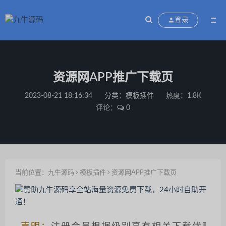
登录
资源网APP推广下载页
2023-08-21 18:16:34
分类：
模板插件
热度：1.8K
评论：
0
当前位置：
九牛源码
模板插件
资源网APP推广下载页