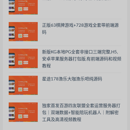
正版63棋牌游戏+728游戏全套带前端源
码
新版KG本地PG全套非接口三端完整,H5,
安卓苹果服务器打包版,有前端源码和视频
教程
星途178渔乐大咖渔乐吧纯源码
独家首发百游四友联盟全套运营服务器打
包｜双端数据+智能陪玩机器人｜附解密
工具及高清视频教程