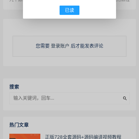
已读
您需要
登录账户
后才能发表评论
搜索
热门文章
正版728全套源码+源码编译视频教程